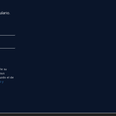
r
lario.
le su
 sus
uido el de
o y