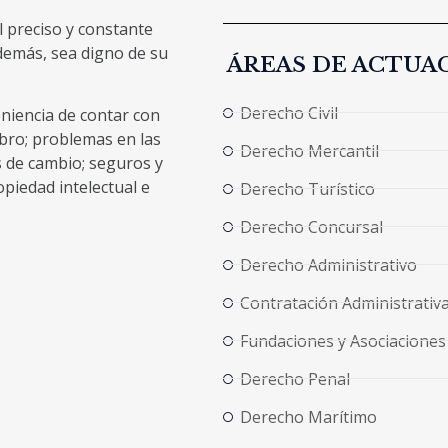
 preciso y constante
demás, sea digno de su
ÁREAS DE ACTUA
Derecho Civil
niencia de contar con
obro; problemas en las
Derecho Mercantil
s de cambio; seguros y
piedad intelectual e
Derecho Turístico
Derecho Concursal
Derecho Administrativo
Contratación Administrativ
Fundaciones y Asociaciones
Derecho Penal
Derecho Marítimo