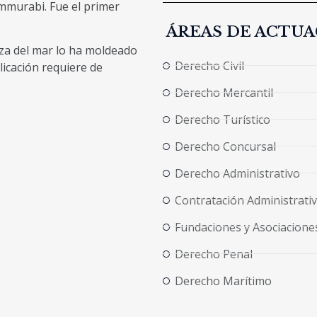
mmurabi. Fue el primer
ÁREAS DE ACTU
eza del mar lo ha moldeado
Derecho Civil
licación requiere de
Derecho Mercantil
Derecho Turístico
Derecho Concursal
Derecho Administrativo
Contratación Administrati
Fundaciones y Asociacione
Derecho Penal
Derecho Marítimo