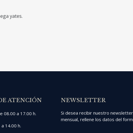
ega yates.
DE ATENCIÓN
NEWSLETTER
Si desea recibir nuestro newslette
e 08.00 a 17.00 h.
mensual, rellene los datos del formu
 a 14.00 h.