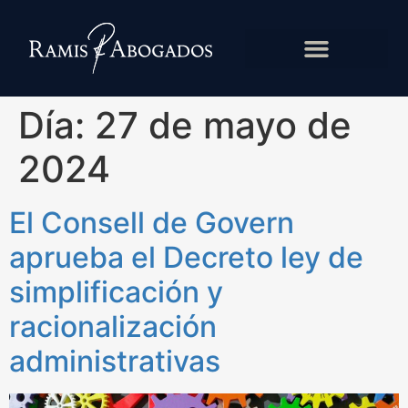
Día:
27 de mayo de
2024
El Consell de Govern
aprueba el Decreto ley de
simplificación y
racionalización
administrativas