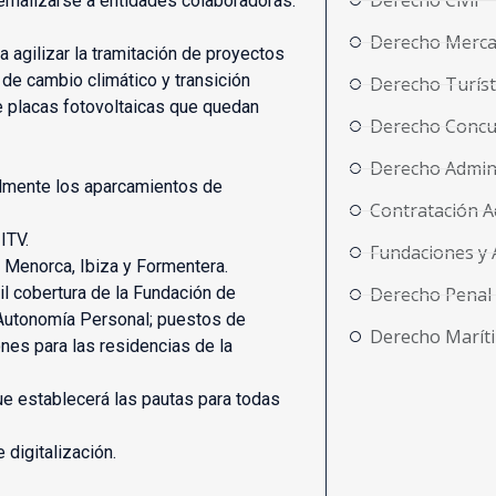
Derecho Civil
rnalizarse a entidades colaboradoras.
Derecho Merca
a agilizar la tramitación de proyectos
 de cambio climático y transición
Derecho Turíst
e placas fotovoltaicas que quedan
Derecho Concu
Derecho Admini
almente los aparcamientos de
Contratación A
ITV.
Fundaciones y 
 Menorca, Ibiza y Formentera.
il cobertura de la Fundación de
Derecho Penal
Autonomía Personal; puestos de
Derecho Marít
ones para las residencias de la
ue establecerá las pautas para todas
digitalización.