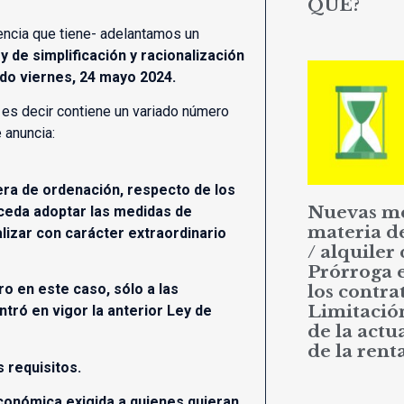
QUÉ?
dencia que tiene- adelantamos un
 de simplificación y racionalización
ado viernes, 24 mayo 2024.
, es decir contiene un variado número
 anuncia:
era de ordenación, respecto de los
Nuevas m
oceda adoptar las medidas de
materia d
alizar con carácter extraordinario
/ alquiler 
Prórroga 
ro en este caso, sólo a las
los contrat
Limitació
tró en vigor la anterior Ley de
de la actu
de la rent
 requisitos.
económica exigida a quienes quieran