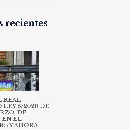
 recientes
L REAL
LEY 8/2026 DE
RZO, DE
 EN EL
: ¿Y AHORA