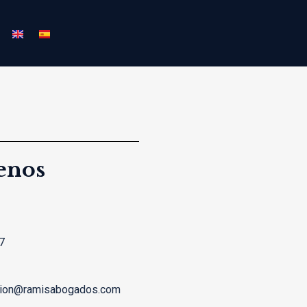
enos
7
cion@ramisabogados.com