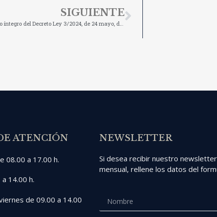
SIGUIENTE
Publicado el texto íntegro del Decreto Ley 3/2024, de 24 mayo, de medidas urgentes de simplificación y racionalización administrativas de las administraciones públicas de Illes Balears
DE ATENCIÓN
NEWSLETTER
Si desea recibir nuestro newslette
e 08.00 a 17.00 h.
mensual, rellene los datos del formu
 a 14.00 h.
viernes de 09.00 a 14.00