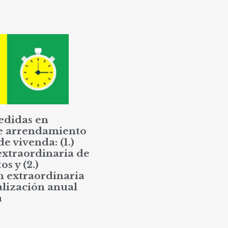
edidas en
e arrendamiento
de vivenda: (1.)
extraordinaria de
os y (2.)
n extraordinaria
alización anual
a