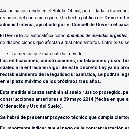
Aún no ha aparecido en el Boletín Oficial, pero -dada la trascen
resumen del contenido que se ha hecho público del
Decreto Ley
administrativas, aprobado por el Consell de Govern el pas
El Decreto
se autocalifica como
ómnibus de medidas urgentes
de disposiciones que afectan a distintos ámbitos. Entre ellas se
La medida que más tinta ha movido:
Las edificaciones, construcciones, instalaciones y usos fu
cuales a la entrada en vigor de este Decreto Ley ya no pr
restablecimiento de la legalidad urbanística, se podrán leg
en el plazo máximo de los próximos tres años.
Esta medida alcanza también al suelo rústico protegido, pe
construcciones anteriores a 29 mayo 2014 (fecha en que en
Ordenación y Uso del Suelo).
Se habrá de presentar proyecto técnico que cumpla ciertos
Es importante indicar que el pago de la contraprestación 