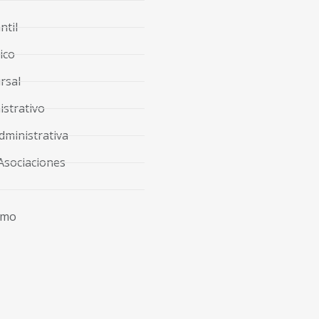
ntil
ico
rsal
strativo
dministrativa
Asociaciones
imo