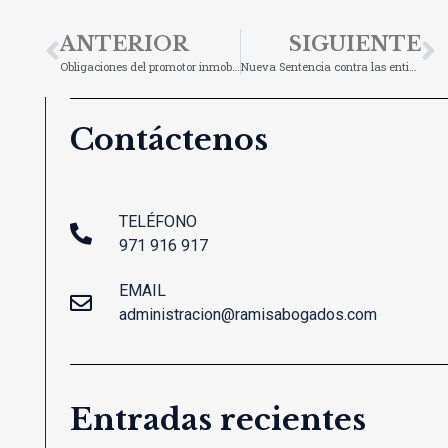
ANTERIOR
SIGUIENTE
Obligaciones del promotor inmobiliario ante la entrega de cantidades a cuenta del precio durante la promoción de viviendas
Nueva Sentencia contra las entidades bancarias: nulidad cláusula de responsabilidad universal del deudor hipotecario. ¿Una puerta hacia la dación en pago?
Contáctenos
TELÉFONO
971 916 917
EMAIL
administracion@ramisabogados.com
Entradas recientes