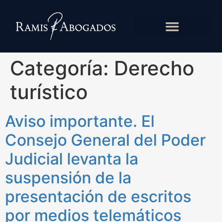
Categoría:
Derecho
turístico
Aviso importante. El
Consejo General del Poder
Judicial levanta la
suspensión de la
presentación de escritos
por medios telemáticos