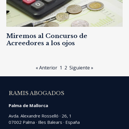
Miremos al Concurso de
Acreedores a los ojos
« Anterior
1
2
Siguiente »
RAMIS ABOGADOS
Palma de Mallorca
Avda. Alexandre Rosselló · 26, 1
07002 Palma · Illes Balears · España