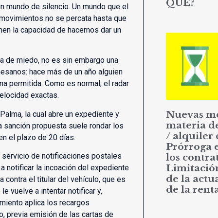
QUÉ?
 un mundo de silencio. Un mundo que el
movimientos no se percata hasta que
nen la capacidad de hacernos dar un
ula de miedo, no es sin embargo una
mesanos: hace más de un año alguien
ma permitida. Como es normal, el radar
velocidad exactas.
Nuevas m
Palma, la cual abre un expediente y
materia d
 La sanción propuesta suele rondar los
/ alquiler 
n el plazo de 20 días.
Prórroga 
 servicio de notificaciones postales
los contrat
Limitació
 a notificar la incoación del expediente
de la actu
 contra el titular del vehículo, que es
de la rent
e vuelve a intentar notificar y,
miento aplica los recargos
, previa emisión de las cartas de