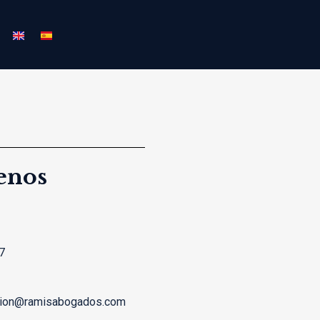
enos
7
cion@ramisabogados.com