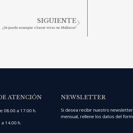
SIGUIENTE
¿Se puede acampar o hacer vivac en Mallorca?
DE ATENCIÓN
NEWSLETTER
Si desea recibir nuestro newslette
e 08.00 a 17.00 h.
mensual, rellene los datos del formu
 a 14.00 h.