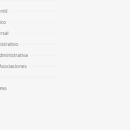
ntil
ico
rsal
strativo
dministrativa
Asociaciones
imo