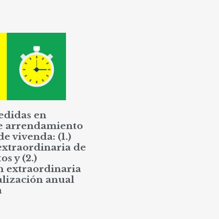
edidas en
e arrendamiento
de vivenda: (1.)
extraordinaria de
os y (2.)
n extraordinaria
alización anual
a