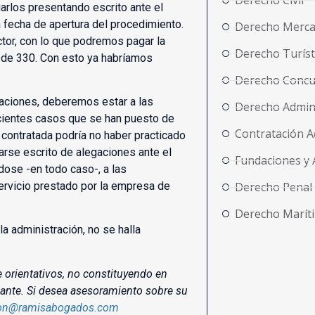
Derecho Civil
arlos presentando escrito ante el
a fecha de apertura del procedimiento.
Derecho Merca
uctor, con lo que podremos pagar la
Derecho Turíst
z de 330. Con esto ya habríamos
Derecho Concu
icaciones, deberemos estar a las
Derecho Admini
ecientes casos que se han puesto de
Contratación A
contratada podría no haber practicado
arse escrito de alegaciones ante el
Fundaciones y 
dose -en todo caso-, a las
ervicio prestado por la empresa de
Derecho Penal
Derecho Marít
a administración, no se halla
e orientativos, no constituyendo en
lante. Si desea asesoramiento sobre su
ion@ramisabogados.com