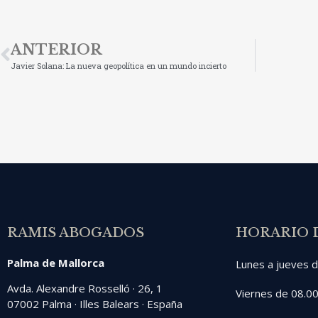
ANTERIOR
Javier Solana: La nueva geopolítica en un mundo incierto
RAMIS ABOGADOS
HORARIO 
Palma de Mallorca
Lunes a jueves d
Avda. Alexandre Rosselló · 26, 1
Viernes de 08.00
07002 Palma · Illes Balears · España