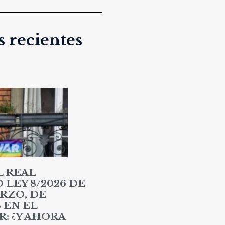
 recientes
L REAL
LEY 8/2026 DE
RZO, DE
 EN EL
: ¿Y AHORA