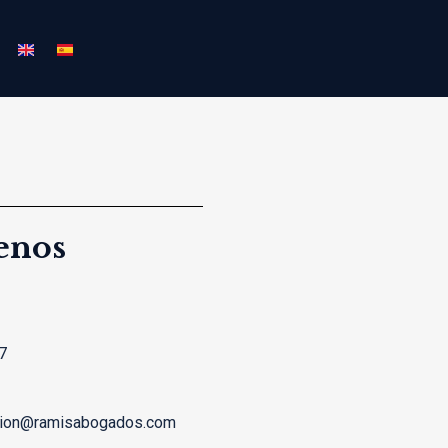
enos
7
cion@ramisabogados.com