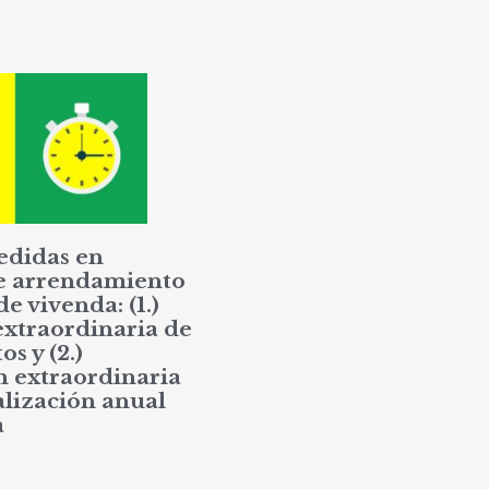
edidas en
e arrendamiento
de vivenda: (1.)
extraordinaria de
os y (2.)
n extraordinaria
alización anual
a