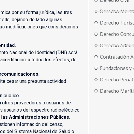
Derecho Civil
Derecho Merca
ica por su forma jurídica, las tres
ello, dejando de lado algunas
Derecho Turíst
 las modificaciones que consideramos
Derecho Concu
Derecho Admini
ntidad.
ento Nacional de Identidad (DNI) será
Contratación A
 acreditación, a todos los efectos, de
Fundaciones y 
lecomunicaciones.
Derecho Penal
ite cesar una presunta actividad
Derecho Marít
n público.
 otros proveedores o usuarios de
 usuarios del espectro radioeléctrico.
 las Administraciones Públicas.
stionen información del censo,
atos del Sistema Nacional de Salud o