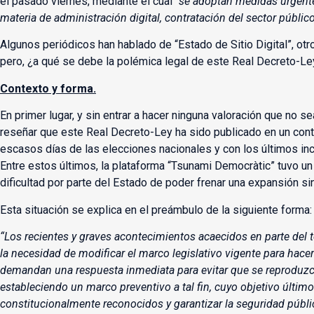
el pasado viernes, mediante el cual
“se adoptan medidas urgente
materia de administración digital, contratación del sector públi
Algunos periódicos han hablado de “Estado de Sitio Digital”, ot
pero, ¿a qué se debe la polémica legal de este Real Decreto-Le
Contexto y forma.
En primer lugar, y sin entrar a hacer ninguna valoración que no sea
reseñar que este Real Decreto-Ley ha sido publicado en un cont
escasos días de las elecciones nacionales y con los últimos in
Entre estos últimos, la plataforma “Tsunami Democràtic” tuvo un
dificultad por parte del Estado de poder frenar una expansión sin
Esta situación se explica en el preámbulo de la siguiente forma:
“Los recientes y graves acontecimientos acaecidos en parte del t
la necesidad de modificar el marco legislativo vigente para hacer
demandan una respuesta inmediata para evitar que se reproduzc
estableciendo un marco preventivo a tal fin, cuyo objetivo último
constitucionalmente reconocidos y garantizar la seguridad públ