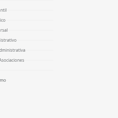
ntil
ico
rsal
strativo
dministrativa
Asociaciones
imo