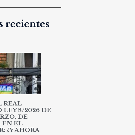
 recientes
L REAL
LEY 8/2026 DE
RZO, DE
 EN EL
: ¿Y AHORA