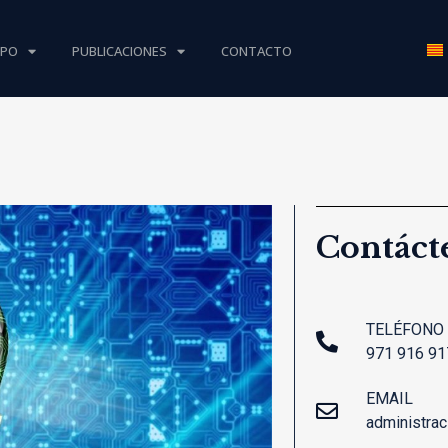
IPO
PUBLICACIONES
CONTACTO
Contáct
TELÉFONO
971 916 91
EMAIL
administra