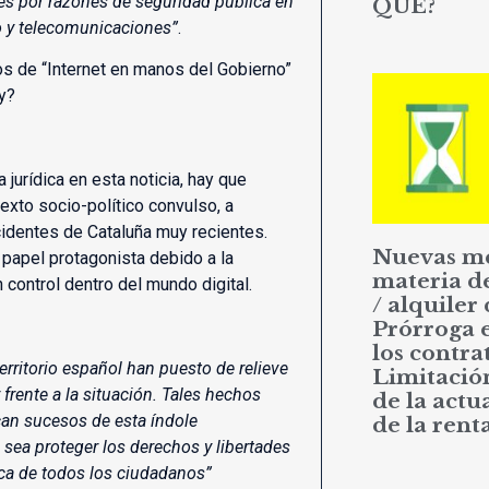
s por razones de seguridad pública en
QUÉ?
co y telecomunicaciones”
.
ros de “Internet en manos del Gobierno”
y?
 jurídica en esta noticia, hay que
exto socio-político convulso, a
cidentes de Cataluña muy recientes.
Nuevas m
 papel protagonista debido a la
materia d
 control dentro del mundo digital.
/ alquiler 
Prórroga 
los contrat
erritorio español han puesto de relieve
Limitació
 frente a la situación. Tales hechos
de la actu
an sucesos de esta índole
de la rent
 sea proteger los derechos y libertades
ica de todos los ciudadanos”