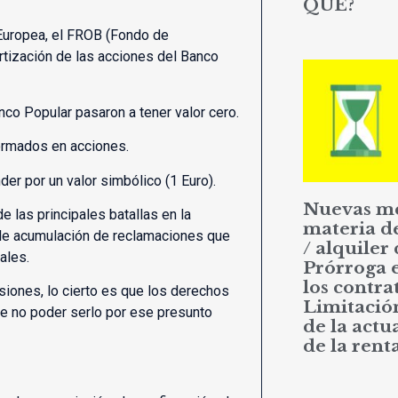
QUÉ?
 Europea, el FROB (Fondo de
rtización de las acciones del Banco
co Popular pasaron a tener valor cero.
formados en acciones.
er por un valor simbólico (1 Euro).
Nuevas m
e las principales batallas en la
materia d
ble acumulación de reclamaciones que
/ alquiler 
ales.
Prórroga 
los contrat
siones, lo cierto es que los derechos
Limitació
de no poder serlo por ese presunto
de la actu
de la rent