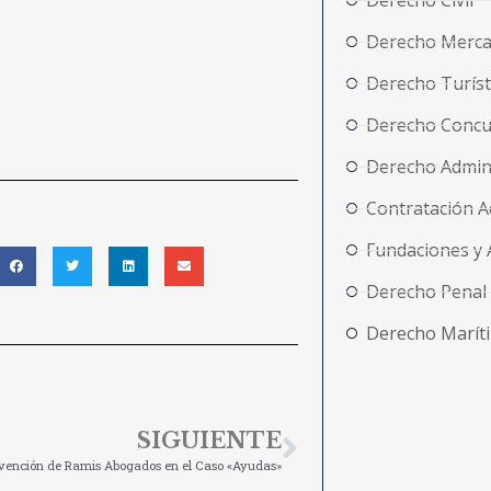
Derecho Civil
Derecho Merca
Derecho Turíst
Derecho Concu
Derecho Admini
Contratación A
Fundaciones y 
Derecho Penal
Derecho Marít
SIGUIENTE
rvención de Ramis Abogados en el Caso «Ayudas»