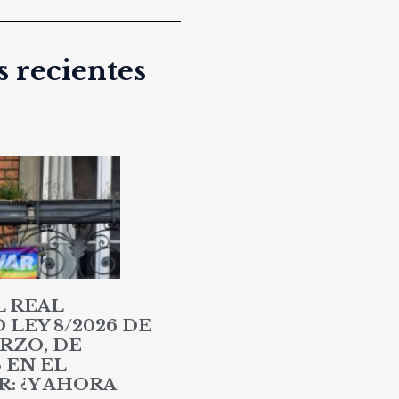
 recientes
L REAL
LEY 8/2026 DE
RZO, DE
 EN EL
: ¿Y AHORA