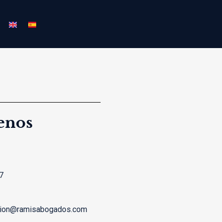
enos
7
cion@ramisabogados.com