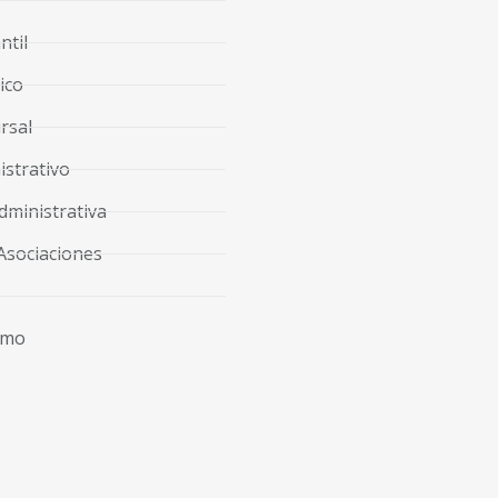
ntil
ico
rsal
strativo
dministrativa
Asociaciones
imo