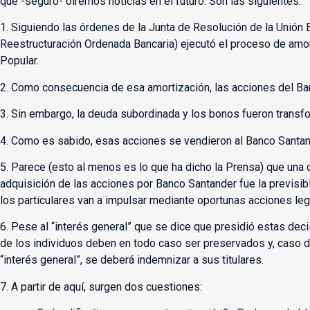
que -seguro- oiremos noticias en el futuro. Son las siguientes:
1. Siguiendo las órdenes de la Junta de Resolución de la Unión
Reestructuración Ordenada Bancaria) ejecutó el proceso de amo
Popular.
2. Como consecuencia de esa amortización, las acciones del Ban
3. Sin embargo, la deuda subordinada y los bonos fueron trans
4. Como es sabido, esas acciones se vendieron al Banco Santand
5. Parece (esto al menos es lo que ha dicho la Prensa) que una d
adquisición de las acciones por Banco Santander fue la previsi
los particulares van a impulsar mediante oportunas acciones leg
6. Pese al “interés general” que se dice que presidió estas deci
de los individuos deben en todo caso ser preservados y, caso 
“interés general”, se deberá indemnizar a sus titulares.
7. A partir de aquí, surgen dos cuestiones: