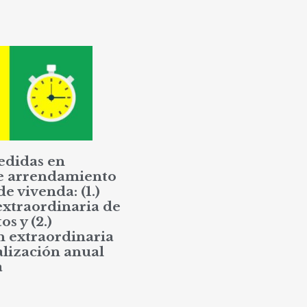
edidas en
e arrendamiento
de vivenda: (1.)
extraordinaria de
os y (2.)
n extraordinaria
alización anual
a