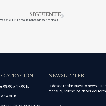
SIGUIENTE
A vueltas de nuevo con el IRPH: artículo publicado en Noticias Jurídicas
DE ATENCIÓN
NEWSLETTER
Si desea recibir nuestro newslette
e 08.00 a 17.00 h.
mensual, rellene los datos del formu
 a 14.00 h.
viernes de 09.00 a 14.00