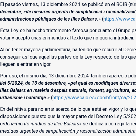
El pasado viernes, 13 diciembre 2024 se publicó en el BOIB (nú
desembre, «de mesures urgents de simplificació i racionalització
administracions públiques de les Illes Balears.»
(
https://www.c
Esta Ley se ha hecho tristemente famosa por cuanto el Grupo pa
votar y aceptó unas enmiendas al texto que no quería introducir.
Al no tener mayoría parlamentaria, ha tenido que recurrir al Dec
conseguir así que aquellas partes de la Ley respecto de las que
lleguen a entrar en vigor.
Por eso, el mismo día, 13 diciembre 2024, también apareció pub
llei 5/2024, de 13 de desembre, «pel qual es modifiquen diverse
Illes Balears en matèria d’espais naturals, foment, agricultura, 
urbanisme i habitatge.»
(
https://www.caib.es/eboibfront/ca/2
En definitiva, para no errar acerca de lo que está en vigor y lo 
disposiciones puesto que la mayor parte del Decreto Ley 5/202
ordenamiento jurídico de Illes Balears»
se dedica a corregir la r
medidas urgentes de simplificación y racionalización administra