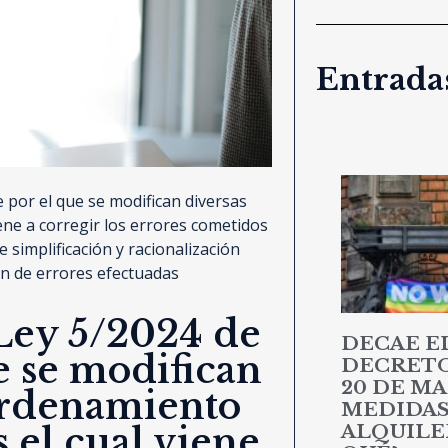
Entradas
 por el que se modifican diversas
iene a corregir los errores cometidos
 simplificación y racionalización
ión de errores efectuadas
 Ley 5/2024 de
DECAE E
e se modifican
DECRETO 
20 DE MA
ordenamiento
MEDIDAS
ALQUILER
s el cual viene