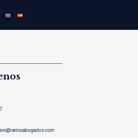
enos
7
cion@ramisabogados.com