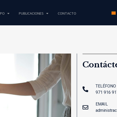
IPO
PUBLICACIONES
CONTACTO
Contáct
TELÉFONO
971 916 91
EMAIL
administra