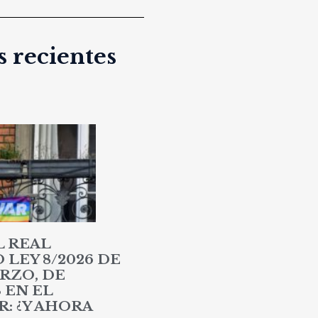
 recientes
L REAL
LEY 8/2026 DE
RZO, DE
 EN EL
: ¿Y AHORA