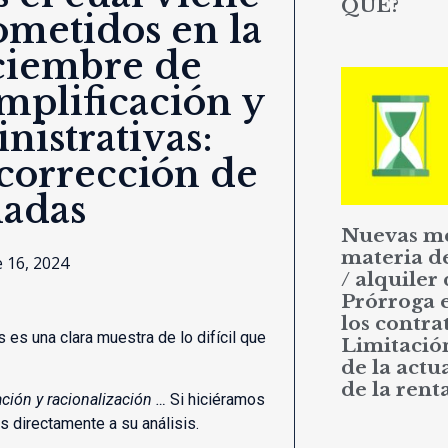
QUÉ?
cometidos en la
iciembre de
mplificación y
nistrativas:
 corrección de
uadas
Nuevas m
materia d
 16, 2024
/ alquiler 
Prórroga 
los contrat
 es una clara muestra de lo difícil que
Limitació
de la actu
de la rent
ación y racionalización …
Si hiciéramos
s directamente a su análisis.