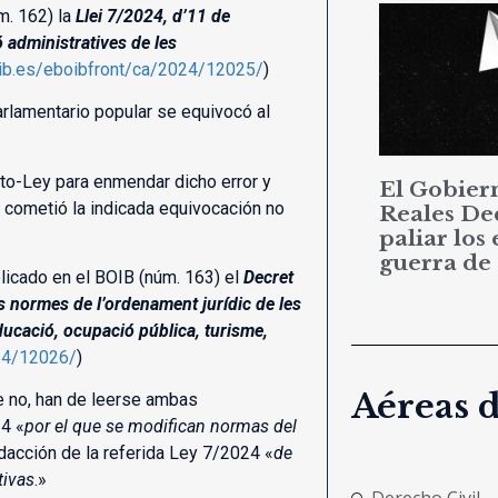
m. 162) la
Llei 7/2024, d’11 de
 administratives de les
aib.es/eboibfront/ca/2024/12025/
)
rlamentario popular se equivocó al
reto-Ley para enmendar dicho error y
El Gobier
 cometió la indicada equivocación no
Reales De
paliar los 
guerra de
licado en el BOIB (núm. 163) el
Decret
s normes de l’ordenament jurídic de les
educació, ocupació pública, turisme,
024/12026/
)
Aéreas 
que no, han de leerse ambas
4 «
por el que se modifican normas del
edacción de la referida Ley 7/2024 «
de
tivas
.»