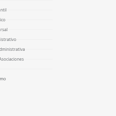
ntil
ico
rsal
strativo
dministrativa
Asociaciones
imo