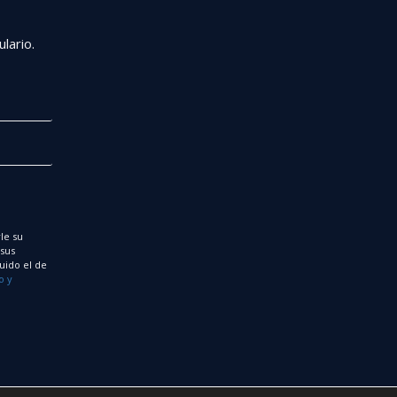
r
lario.
le su
 sus
uido el de
o y