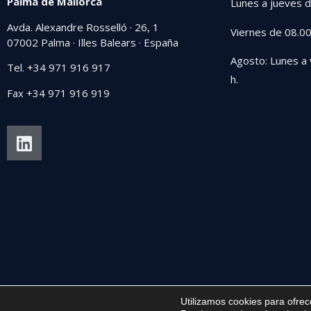
Palma de Mallorca
Lunes a jueves d
Avda. Alexandre Rosselló · 26, 1
Viernes de 08.00
07002 Palma · Illes Balears · España
Agosto: Lunes a 
Tel. +34 971 916 917
h.
Fax +34 971 916 919
Utilizamos cookies para ofrec
© Ramis Abogados 2022
Política de privacid