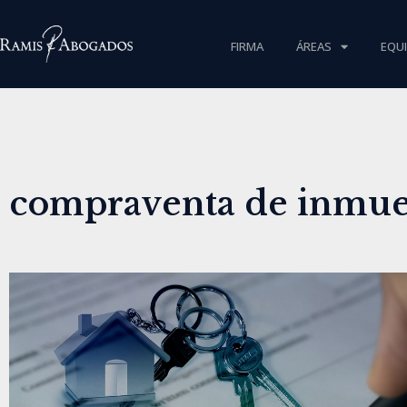
FIRMA
ÁREAS
EQU
compraventa de inmue