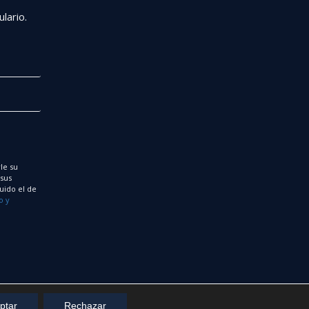
r
lario.
le su
 sus
uido el de
o y
ptar
Rechazar