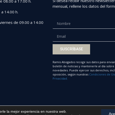
Si desea recibir nuestro newslette
e 08.00 a 17.00 h.
mensual, rellene los datos del formu
 a 14.00 h.
viernes de 09.00 a 14.00
SUSCRÍBASE
Ramis Abogados recoge sus datos para enviar
boletín de noticias y mantenerle al día sobre
novedades. Puede ejercer sus derechos, incl
oposición, según nuestras
Condiciones de Us
Privacidad.
erle la mejor experiencia en nuestra web.
Ace
ad y cookies
Trabaja con nosotros