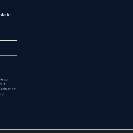
r
lario.
le su
 sus
uido el de
o y