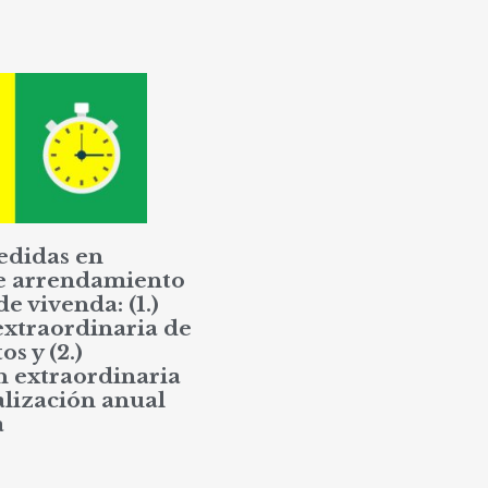
edidas en
e arrendamiento
de vivenda: (1.)
extraordinaria de
os y (2.)
n extraordinaria
alización anual
a