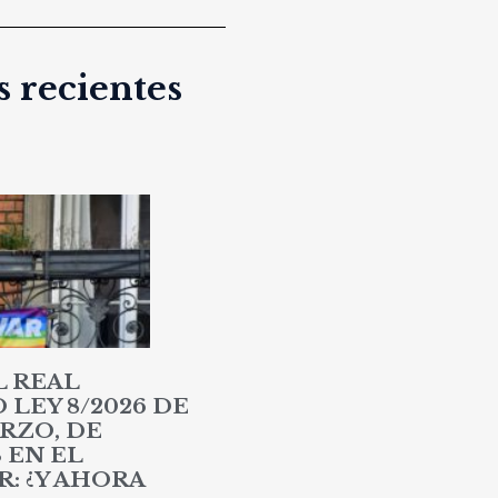
 recientes
L REAL
LEY 8/2026 DE
RZO, DE
 EN EL
: ¿Y AHORA