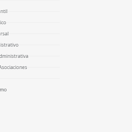
ntil
ico
rsal
strativo
dministrativa
Asociaciones
imo