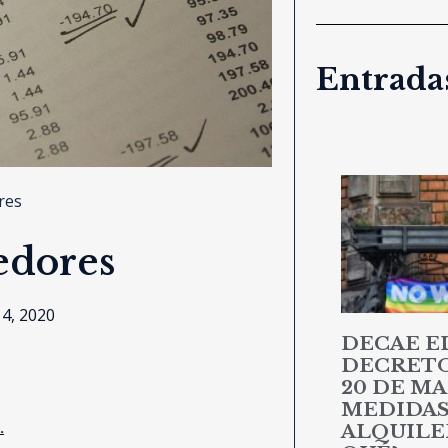
Entradas
res
edores
4, 2020
DECAE E
DECRETO 
20 DE MA
MEDIDAS
.
ALQUILER