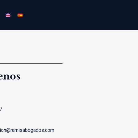
enos
7
cion@ramisabogados.com