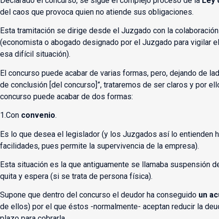
Declarado el concurso, se sigue el complejo proceso de la
Ley 
del caos que provoca quien no atiende sus obligaciones.
Esta tramitación se dirige desde el Juzgado con la colaboración
(economista o abogado designado por el Juzgado para vigilar e
esa difícil situación).
El concurso puede acabar de varias formas, pero, dejando de lad
de conclusión [del concurso]”, trataremos de ser claros y por e
concurso puede acabar de dos formas:
1.Con
convenio
.
Es lo que desea el legislador (y los Juzgados así lo entienden 
facilidades, pues permite la supervivencia de la empresa).
Esta situación es la que antiguamente se llamaba suspensión de
quita y espera (si se trata de persona física).
Supone que dentro del concurso el deudor ha conseguido
un ac
de ellos) por el que éstos -normalmente- aceptan reducir la deud
plazo para cobrarla.