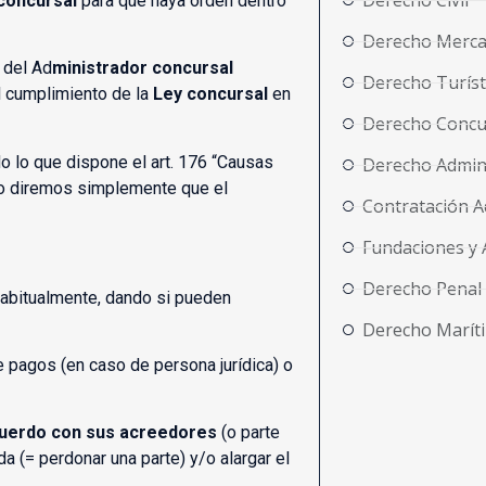
Derecho Civil
concursal
para que haya orden dentro
Derecho Merca
 del Ad
ministrador concursal
Derecho Turíst
l cumplimiento de la
Ley concursal
en
Derecho Concu
o lo que dispone el art. 176 “Causas
Derecho Admini
llo diremos simplemente que el
Contratación A
Fundaciones y 
Derecho Penal
habitualmente, dando si pueden
Derecho Marít
 pagos (en caso de persona jurídica) o
uerdo con sus acreedores
(o parte
a (= perdonar una parte) y/o alargar el