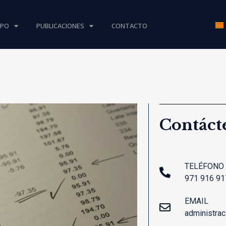
IPO
PUBLICACIONES
CONTACTO
Contáct
TELÉFONO
971 916 91
EMAIL
administra