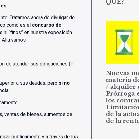
QUÉ?
res.
nte: Tratamos ahora de divulgar de
ico como es el
concurso de
 ni “finos” en nuestra exposición.
. Allá vamos.
ón de atender sus obligaciones (=
Nuevas m
materia d
superior a sus deudas, pero
si no
/ alquiler 
ncia
.
Prórroga 
los contrat
icamente:
Limitació
de la actu
os, ventas de bienes, aumentos de
de la rent
icar públicamente y a través de los