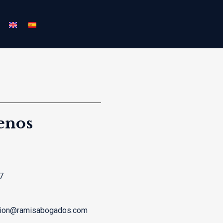
enos
7
cion@ramisabogados.com