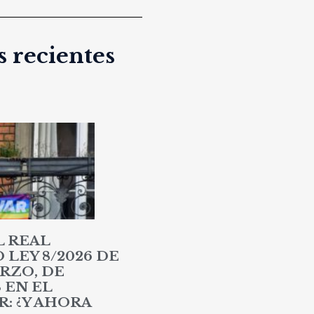
 recientes
L REAL
LEY 8/2026 DE
RZO, DE
 EN EL
: ¿Y AHORA