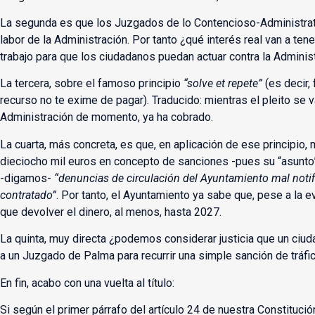
La segunda es que los Juzgados de lo Contencioso-Administrativ
labor de la Administración. Por tanto ¿qué interés real van a tene
trabajo para que los ciudadanos puedan actuar contra la Adminis
La tercera, sobre el famoso principio
“solve et repete”
(es decir, 
recurso no te exime de pagar). Traducido: mientras el pleito se 
Administración de momento, ya ha cobrado.
La cuarta, más concreta, es que, en aplicación de ese principio, 
dieciocho mil euros en concepto de sanciones -pues su “asunto
-digamos-
“denuncias de circulación del Ayuntamiento mal noti
contratado”
. Por tanto, el Ayuntamiento ya sabe que, pese a la e
que devolver el dinero, al menos, hasta 2027.
La quinta, muy directa ¿podemos considerar justicia que un ciu
a un Juzgado de Palma para recurrir una simple sanción de tráfi
En fin, acabo con una vuelta al título:
Si según el primer párrafo del artículo 24 de nuestra Constituci