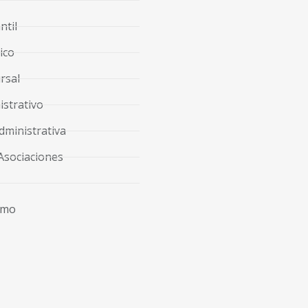
ntil
ico
rsal
strativo
dministrativa
Asociaciones
imo