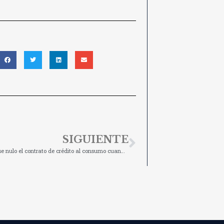
SIGUIENTE
¿Puede declararse nulo el contrato de crédito al consumo cuando el prestamista ha incumplido la obligación de evaluar la solvencia del consumidor?