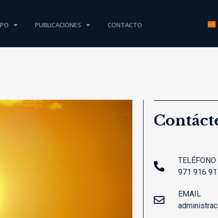
IPO
PUBLICACIONES
CONTACTO
Contáct
TELÉFONO
971 916 91
EMAIL
administra