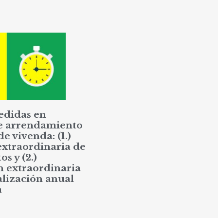
edidas en
e arrendamiento
de vivenda: (1.)
extraordinaria de
os y (2.)
n extraordinaria
alización anual
a