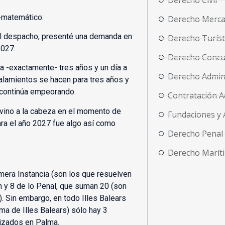
Derecho Civil
o-matemático:
Derecho Merca
el despacho, presenté una demanda en
Derecho Turíst
2027.
Derecho Concu
ra -exactamente- tres años y un día a
Derecho Admini
alamientos se hacen para tres años y
, continúa empeorando.
Contratación A
 vino a la cabeza en el momento de
Fundaciones y 
para el año 2027 fue algo así como
Derecho Penal
Derecho Marít
era Instancia (son los que resuelven
n y 8 de lo Penal, que suman 20 (son
. Sin embargo, en todo Illes Balears
ma de Illes Balears) sólo hay 3
lizados en Palma.