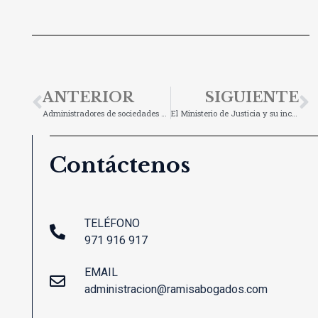
ANTERIOR
SIGUIENTE
Administradores de sociedades de capital: la nueva doctrina del Tribunal Supremo sobre la prescripción de acciones en la responsabilidad por deudas
El Ministerio de Justicia y su incumplimiento de la constitución: noticia y reflexión
Contáctenos
TELÉFONO
971 916 917
EMAIL
administracion@ramisabogados.com