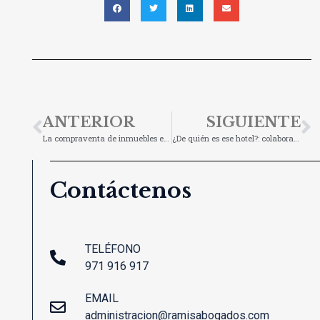
ANTERIOR
SIGUIENTE
La compraventa de inmuebles en un mundo remoto, a cargo de Felipe Herrera Herrera (II)
¿De quién es ese hotel?: colaboración de Iván Bellod
Contáctenos
TELÉFONO
971 916 917
EMAIL
administracion@ramisabogados.com