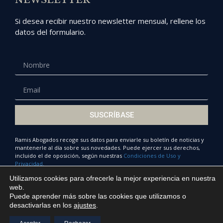
Si desea recibir nuestro newsletter mensual, rellene los
datos del formulario.
SUSCRÍBASE
Ramis Abogados recoge sus datos para enviarle su boletín de noticias y
mantenerle al día sobre sus novedades. Puede ejercer sus derechos,
incluido el de oposición, según nuestras
Condiciones de Uso y
Privacidad.
Utilizamos cookies para ofrecerle la mejor experiencia en nuestra
web.
Puede aprender más sobre las cookies que utilizamos o
© Ramis Abogados 2022
desactivarlas en los
ajustes
.
Política de privacidad y cookies
Trabaja con nosotros