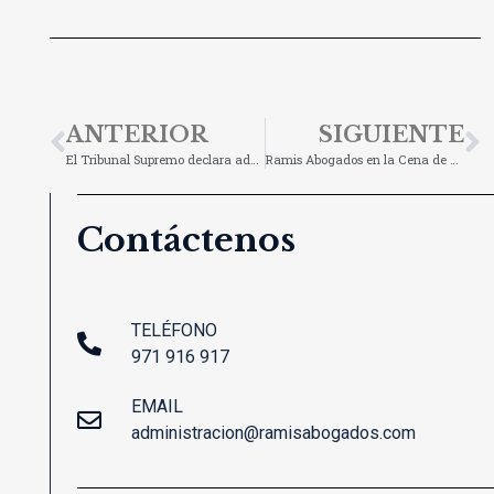
ANTERIOR
SIGUIENTE
El Tribunal Supremo declara adecuada la suspensión de determinadas obras en período estival
Ramis Abogados en la Cena de Navidad de Canal 4
Contáctenos
TELÉFONO
971 916 917
EMAIL
administracion@ramisabogados.com