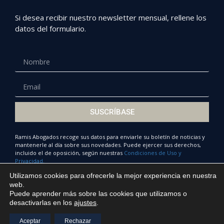
Si desea recibir nuestro newsletter mensual, rellene los
datos del formulario.
SUSCRÍBASE
Ramis Abogados recoge sus datos para enviarle su boletín de noticias y
mantenerle al día sobre sus novedades. Puede ejercer sus derechos,
incluido el de oposición, según nuestras
Condiciones de Uso y
Privacidad.
Utilizamos cookies para ofrecerle la mejor experiencia en nuestra
web.
Puede aprender más sobre las cookies que utilizamos o
© Ramis Abogados 2022
desactivarlas en los
ajustes
.
Política de privacidad y cookies
Trabaja con nosotros
Aceptar
Rechazar