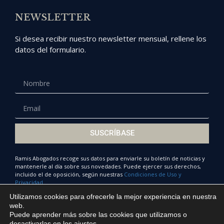
NEWSLETTER
Si desea recibir nuestro newsletter mensual, rellene los
datos del formulario.
SUSCRÍBASE
Ramis Abogados recoge sus datos para enviarle su boletín de noticias y
mantenerle al día sobre sus novedades. Puede ejercer sus derechos,
incluido el de oposición, según nuestras
Condiciones de Uso y
Privacidad.
Utilizamos cookies para ofrecerle la mejor experiencia en nuestra
web.
Puede aprender más sobre las cookies que utilizamos o
© Ramis Abogados 2022
desactivarlas en los
ajustes
.