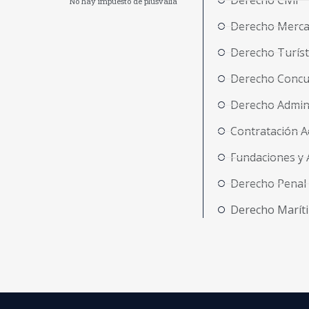
Derecho Civil
No hay impuesto de plusvalía
Derecho Merca
Derecho Turíst
Derecho Concu
Derecho Admini
Contratación A
Fundaciones y 
Derecho Penal
Derecho Marít