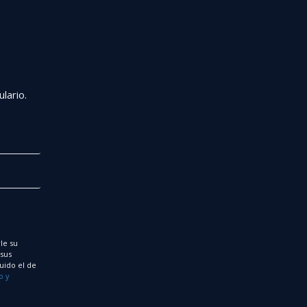
r
lario.
le su
 sus
uido el de
o y