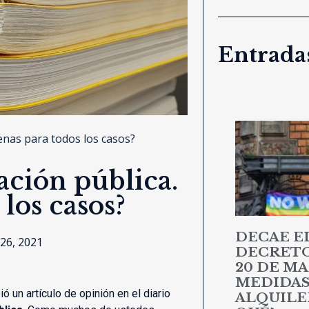
Entradas
uenas para todos los casos?
tación pública.
los casos?
DECAE E
26, 2021
DECRETO 
20 DE MA
MEDIDAS
ó un artículo de opinión en el diario
ALQUILER