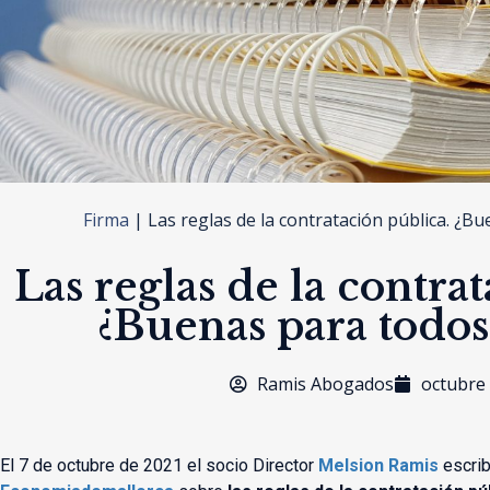
Firma
|
Las reglas de la contratación pública. ¿B
Las reglas de la contra
¿Buenas para todos 
Ramis Abogados
octubre 
El 7 de octubre de 2021 el socio Director
Melsion Ramis
escribi