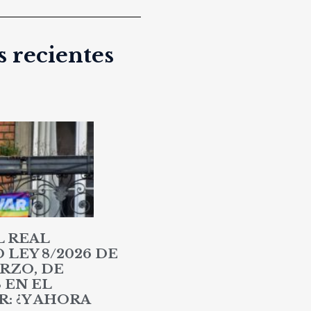
 recientes
L REAL
LEY 8/2026 DE
RZO, DE
 EN EL
: ¿Y AHORA