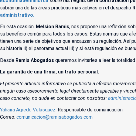
Economiademallorca
sobre
las reglas de la contratación pú
sabrán una de las áreas prácticas más activas en el despacho
R
administrativo.
En esta ocasión,
Melsion Ramis
, nos propone una reflexión sob
su beneficio común para todos los casos. Estas normas que afec
tienen una serie de objetivos que encauzan su regulación. Así pues
su historia ii) el panorama actual iii) y si está regulación es bue
Desde
Ramis Abogados
queremos invitarles a leer la totalidad 
La garantía de una firma, un trato personal.
El presente artículo informativo se publicita a efectos merament
ningún caso asesoramiento legal directamente aplicable y vincu
caso concreto, no dude en contactar con nosotros:
administrac
Yahaira Agredo Velásquez
. Responsable de comunicación.
Correo:
comunicacion@ramisabogados.com