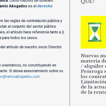
blica
. Como muchos de ustedes
QUÉ?
amis Abogados
es el
derecho
re las reglas de contratación pública y
tan al conjunto del sector público
, el artículo hace referencia tanto a i)
na para todos los casos.
del artículo de nuestro socio Director.
Nuevas m
materia d
e orientativos, no constituyendo en
/ alquiler 
lante. Si desea asesoramiento sobre su
Prórroga 
los contrat
ion@ramisabogados.com
Limitació
de la actu
de la rent