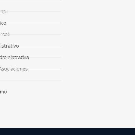
ntil
ico
rsal
strativo
dministrativa
Asociaciones
imo