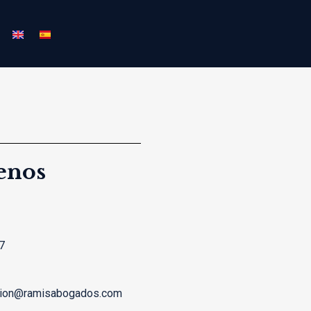
enos
7
cion@ramisabogados.com