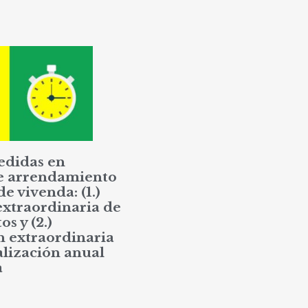
edidas en
e arrendamiento
de vivenda: (1.)
extraordinaria de
os y (2.)
n extraordinaria
alización anual
a