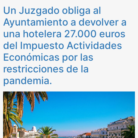
Un Juzgado obliga al
Ayuntamiento a devolver a
una hotelera 27.000 euros
del Impuesto Actividades
Económicas por las
restricciones de la
pandemia.