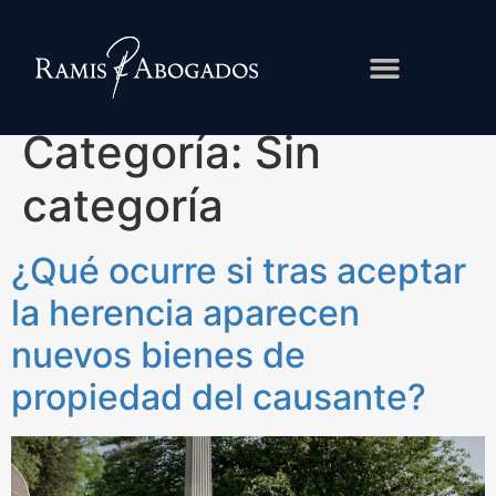
Categoría:
Sin
categoría
¿Qué ocurre si tras aceptar
la herencia aparecen
nuevos bienes de
propiedad del causante?