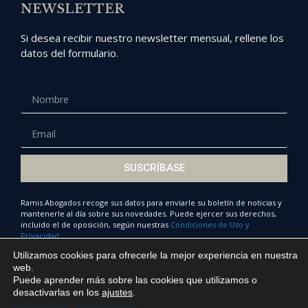
NEWSLETTER
Si desea recibir nuestro newsletter mensual, rellene los
datos del formulario.
SUSCRÍBASE
Ramis Abogados recoge sus datos para enviarle su boletín de noticias y
mantenerle al día sobre sus novedades. Puede ejercer sus derechos,
incluido el de oposición, según nuestras
Condiciones de Uso y
Privacidad.
Utilizamos cookies para ofrecerle la mejor experiencia en nuestra
web.
Puede aprender más sobre las cookies que utilizamos o
© Ramis Abogados 2022
desactivarlas en los
ajustes
.